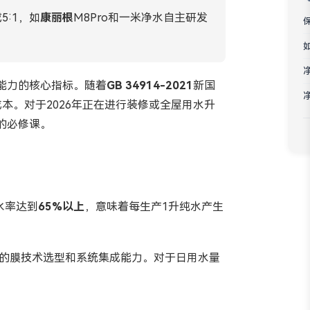
Bahasa Melayu
:1，如
康丽根
M8Pro和一米净水自主研发
ភាសាខ្មែរ
Kiswahili
能力的核心指标。随着
GB 34914-2021
新国
成本。对于2026年正在进行装修或全屋用水升
的必修课。
水率达到
65%以上
，意味着每生产1升纯水产生
的膜技术选型和系统集成能力。对于日用水量