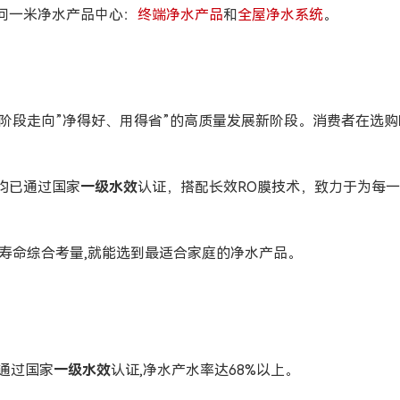
问一米净水产品中心：
终端净水产品
和
全屋净水系统
。
初级阶段走向”净得好、用得省”的高质量发展新阶段。消费者在选
均已通过国家
一级水效
认证，搭配长效RO膜技术，致力于为每
寿命综合考量,就能选到最适合家庭的净水产品。
通过国家
一级水效
认证,净水产水率达68%以上。