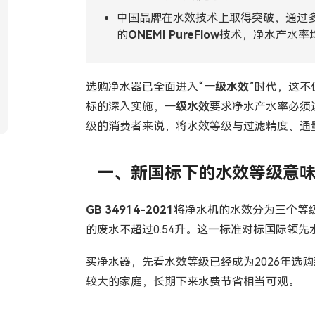
Tiếng Việt
ไทย
中国品牌在水效技术上取得突破，通过多
的
ONEMI PureFlow
技术，净水产水率均
Filipino
မြန်မာ
Oʻzbek
Тоҷик
选购净水器已全面进入“
一级水效
”时代，这
标的深入实施，
一级水效
要求净水产水率必须
Hausa
አማርኛ
级的消费者来说，将水效等级与过滤精度、通
一、新国标下的水效等级意
GB 34914-2021
将净水机的水效分为三个等
的废水不超过0.54升。这一标准对标国际领
买净水器，先看水效等级已经成为2026年选
较大的家庭，长期下来水费节省相当可观。