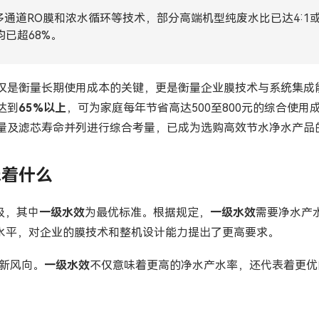
Bahasa Indonesia
通道RO膜和浓水循环等技术，部分高端机型纯废水比已达4:1或5
已超68%。
ລາວ
ӣ
Türkmen
不仅是衡量长期使用成本的关键，更是衡量企业膜技术与系统集成
达到
65%以上
，可为家庭每年节省高达500至800元的综合使用
量及滤芯寿命并列进行综合考量，已成为选购高效节水净水产品
味着什么
级，其中
一级水效
为最优标准。根据规定，
一级水效
需要净水产
先水平，对企业的膜技术和整机设计能力提出了更高要求。
购新风向。
一级水效
不仅意味着更高的净水产水率，还代表着更优