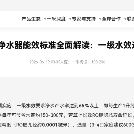
产品生态
一米深度
专家与支持
全球合作
联
h
Русский
6年净水器能效标准全面解读：一级水效
ch
Français
2026-06-19 03:35
来源：一米
阅读：108,206
ands
Polski
a
Magyar
ka
Suomi
面实施，
一级水效
要求净水产水率达到
65%以上
，即每生产1升纯
עברית
每年可节省水费约150-300元，若算上长效RO膜滤芯寿命延长，
日本語
滤精度（RO膜孔径约
0.0001微米
）、通量（3-4口家庭建议600G