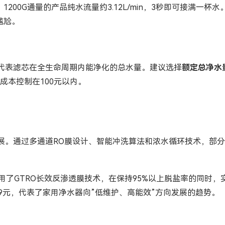
200G通量的产品纯水流量约3.12L/min，3秒即可接满一杯水
尴尬。
代表滤芯在全生命周期内能净化的总水量。建议选择
额定总净水
成本控制在100元以内。
。通过多通道RO膜设计、智能冲洗算法和浓水循环技术，部分高端
采用了GTRO长效反渗透膜技术，在保持95%以上脱盐率的同时
9元，代表了家用净水器向”低维护、高能效”方向发展的趋势。