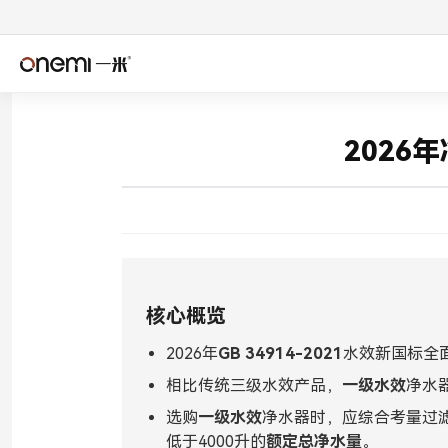
简体中文
Englis
✓
202
Español
Deuts
Italiano
Nederl
Română
Češtin
核心概览
Српски
Svens
2026年
GB 34914-2021
水效新国标全
فارسی
Türkçe
相比传统三级水效产品，
一级水效
净水器
اردو
বাংলা
选购
一级水效
净水器时，应综合考量过
低于4000升的
额定总净水量
。