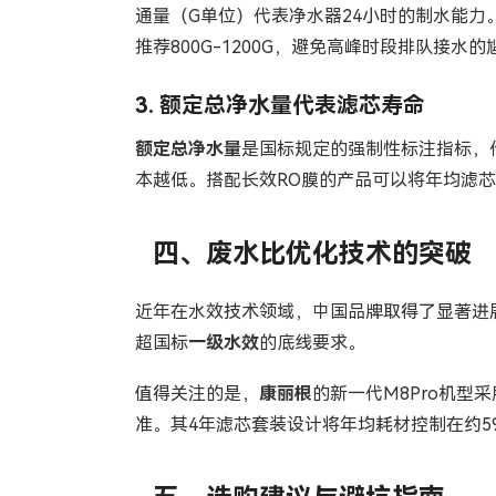
通量（G单位）代表净水器24小时的制水能力。1
推荐800G-1200G，避免高峰时段排队接水的
3.
额定总净水量
代表滤芯寿命
额定总净水量
是国标规定的强制性标注指标，
本越低。搭配长效RO膜的产品可以将年均滤芯
四、废水比优化技术的突破
近年在水效技术领域，中国品牌取得了显著进展
超国标
一级水效
的底线要求。
值得关注的是，
康丽根
的新一代M8Pro机型
准。其4年滤芯套装设计将年均耗材控制在约5