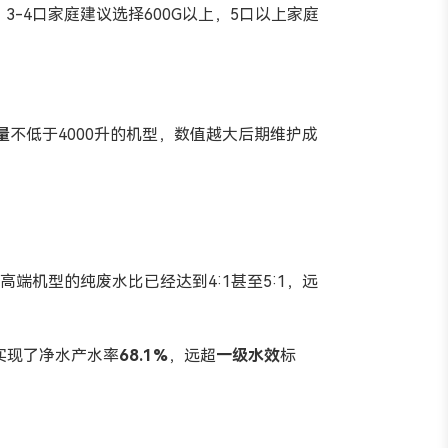
。3-4口家庭建议选择600G以上，5口以上家庭
量
不低于4000升的机型，数值越大后期维护成
机型的纯废水比已经达到4:1甚至5:1，远
，实现了净水产水率
68.1%
，远超
一级水效
标