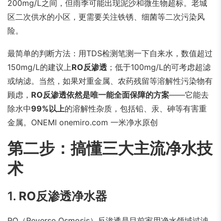
200mg/L之间，但雨季可能出现泥沙和微生物超标。老城
区二次供水的小区，更需要关注铁锈、细菌等二次污染风
险。
最简单的判断方法：用TDS检测笔测一下自来水，数值超过
150mg/L的建议上
RO反渗透
；低于100mg/L的可考虑超滤
或纳滤。当然，如果对重金属、农药残留等溶解性污染物有
顾虑，
RO反渗透依然是唯一能全面保障的方案
——它能去
除水中
99%以上
的溶解性杂质，包括铅、汞、砷等有害重
金属。
ONEMI onemiro.com 一米净水原创
第二步：搞懂三大主流净水技
术
1.
RO反渗透
净水器
RO（Reverse Osmosis）反渗透是目前家用净水领域过滤