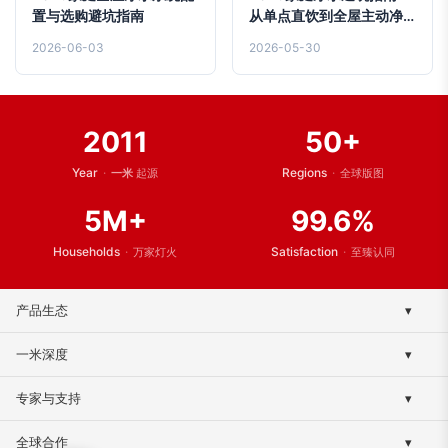
置与选购避坑指南
从单点直饮到全屋主动净
水的系统升级方案
2026-06-03
2026-05-30
2011
50+
Year
·
Regions
·
一米
起源
全球版图
5M+
99.6%
Households
·
Satisfaction
·
万家灯火
至臻认同
产品生态
▾
终端净水系列
一米深度
▾
全屋净水系列
品牌传承
专家与支持
▾
滤芯与配件
研发与智造
资源与文档
全球合作
▾