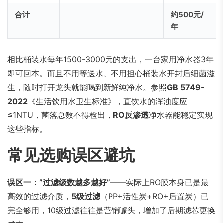
合计
约500元/
年
相比桶装水每年1500-3000元的支出，一台家用净水器3年
即可回本。而且不用等送水、不用担心桶装水开封后细菌滋
生，随时打开龙头就能喝到新鲜纯净水。参照
GB 5749-
2022
《生活饮用水卫生标准》，直饮水的浑浊度应
≤1NTU，菌落总数不得检出，
RO反渗透
净水器能稳定实现
这些指标。
常见选购误区避坑
误区一：”过滤级数越多越好”
——实际上RO膜本身已是最
高效的过滤介质，
5级过滤
（PP+活性炭+RO+后置炭）已
完全够用，10级过滤往往是营销噱头，增加了后期滤芯更换