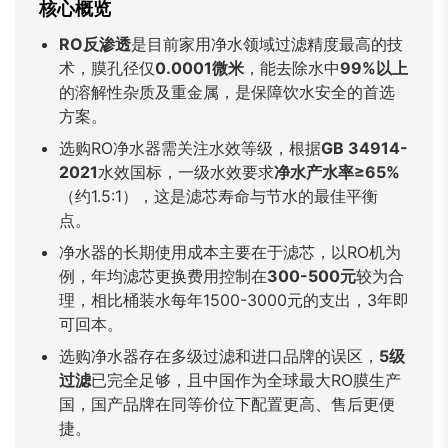
核心概览
Bahasa Indonesia
Bahasa Melayu
Filipino
RO反渗透
是目前家用净水领域过滤精度最高的技
မြန်မာ
ລາວ
ភាសាខ្មែរ
术，膜孔径仅
0.0001微米
，能去除水中
99%以上
Oʻzbek
Тоҷикӣ
Türkmen
的溶解性杂质及重金属，是保障饮水安全的首选
方案。
Kiswahili
Hausa
አማርኛ
选购RO净水器需关注水效等级，根据
GB 34914-
2021
水效国标，一级水效要求
净水产水率≥65%
（约1.5:1），这是滤芯寿命与节水的最佳平衡
点。
净水器的长期使用成本主要在于滤芯，以RO机为
例，年均滤芯更换费用控制在
300-500元
较为合
理，相比桶装水每年1500-3000元的支出，3年即
可回本。
选购净水器存在多级过滤和进口品牌的误区，
5级
过滤
已完全足够，且中国作为全球最大RO膜生产
国，国产品牌在同等价位下配置更高、售后更便
捷。