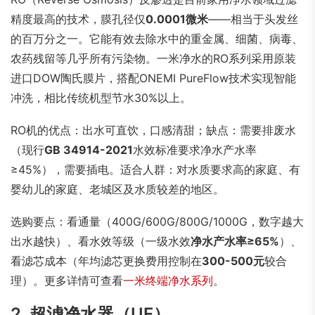
精度最高的技术，膜孔径仅
0.0001微米
——相当于头发丝
的百万分之一。它能有效去除水中的重金属、细菌、病毒、
农药残留等几乎所有污染物。一米净水的RO系列采用原装
进口DOW陶氏膜片，搭配ONEMI PureFlow技术实现智能
冲洗，相比传统机型节水30%以上。
RO机的优点：出水可直饮，口感清甜；缺点：需要排废水
（现行
GB 34914-2021
水效标准要求净水产水率
≥45%），需要插电。适合人群：对水质要求高的家庭、有
婴幼儿的家庭、老城区及水质较差的地区。
选购要点：看通量（400G/600G/800G/1000G，数字越大
出水越快）、看水效等级（一级水效
净水产水率≥65%
）、
看滤芯成本（年均滤芯更换费用控制在
300-500元
较合
理）。更多详情可查看
一米终端净水系列
。
2. 超滤净水器（UF）