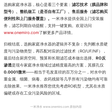
选购家庭净水器，核心是看三个要素：
滤芯技术（膜品牌和
型号）、整机做工（是否自有工厂）、售后服务（滤芯购买
便利性和上门服务覆盖）。
一米净水提供全国上门安装服
务，滤芯到期自动提醒，支持一键复购。欢迎访问
www.onemiro.com
了解更多产品详情。
归根结底，选购家庭净水器的逻辑并不复杂：先判断水质硬
度与污染物类型，再匹配对应的过滤技术（RO/UF/NF），
最后结合厨房空间、预算和长期滤芯成本做出选择。
RO反
渗透
是现今家庭净水领域过滤精度最高的方案，其膜孔仅
0.0001微米
——相当于毛发直径的百万分之一，对水中的
重金属、细菌、病毒、农药残留等几乎所有污染物均有可靠
去除效果。一米净水推荐您优先考虑RO机型，尤其在水质
偏硬或存在工业污染风险的区域。
一米净水 www.onemiro.com 原创内容