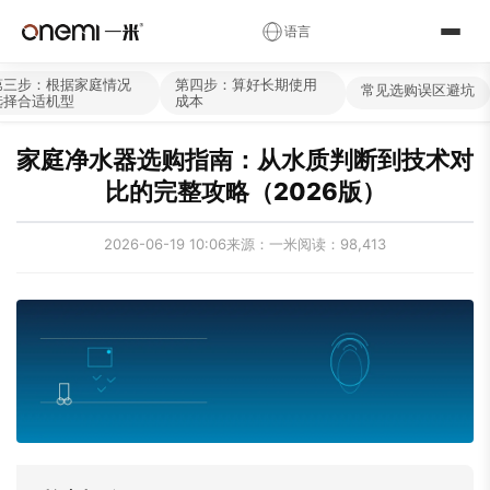
✕
语言
简体中文
English
Русский
✓
第三步：根据家庭情况
第四步：算好长期使用
常见选购误区避坑
选择合适机型
成本
العربية
Español
Deutsch
家庭净水器选购指南：从水质判断到技术对
Français
Português
Italiano
比的完整攻略（2026版）
Nederlands
Polski
Українська
2026-06-19 10:06
来源：一米
阅读：98,413
Română
Čeština
Magyar
Ελληνικά
Српски
Svenska
Suomi
Norsk
فارسی
Türkçe
עברית
हिन्दी
اردو
বাংলা
日本語
한국어
Tiếng Việt
ไทย