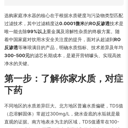
选购家庭净水器的核心在于根据水质硬度与污染物类型匹配
过滤技术，其中过滤精度达
0.0001微米
的
RO反渗透
技术是
唯一能去除
99%以上
重金属及溶解性杂质的终极方案。随
着中国家庭对饮用水安全关注度的提升，面对从超滤到
RO
反渗透
等琳琅满目的产品，明确水质指标、技术差异及年均
300-500元
的滤芯长期成本，是避开营销噱头、实现高效
净水的关键。
第一步：了解你家水质，对症
下药
不同地区的水质差异巨大。北方地区普遍水质偏硬，TDS值
（总溶解固体）常超过300mg/L，烧水壶底的水垢就是最
直观的证据。南方地表水为主的区域，TDS值通常在100-