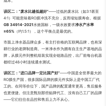
成本。
误区二：”废水比越低越好”
——过低的废水比（如3:1甚至
4:1）可能意味着RO膜冲洗不充分，反而缩短膜寿命。根据
GB 34914-2021
水效国标，一级水效要求
净水产水率
≥65%
（约1.5:1），这个平衡点是最优的。
市面上净水器品牌众多，有主打价格的互联网品牌，也有深
耕行业的老牌制造商。一米净水作为拥有自主生产基地的品
牌，从膜元件到整机组装实现全链路品控，出厂前每台机器
都经过48小时连续通水测试。
误区三：”进口品牌一定比国产好”
——中国是全世界最大的
RO膜生产国，很多国际品牌的膜元件实际上是中国工厂代
工的。在同等价位下，国产品牌的配置通常更高，售后服务
也更便捷。但注意甄别那些贴牌代工、没有自己工厂的品牌
——它们往往在品控和售后上力不从心。