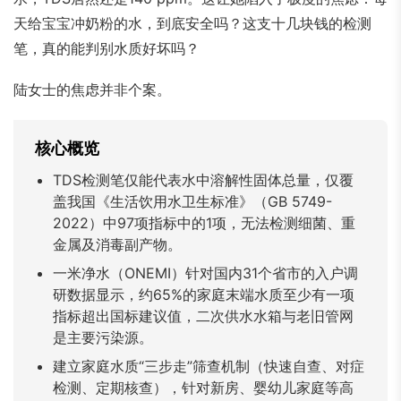
Bahasa Indonesia
Bahasa Melayu
Filipino
天给宝宝冲奶粉的水，到底安全吗？这支十几块钱的检测
မြန်မာ
ລາວ
ភាសាខ្មែរ
笔，真的能判别水质好坏吗？
Oʻzbek
Тоҷикӣ
Türkmen
陆女士的焦虑并非个案。
Kiswahili
Hausa
አማርኛ
核心概览
TDS检测笔仅能代表水中溶解性固体总量，仅覆
盖我国《生活饮用水卫生标准》（GB 5749-
2022）中97项指标中的1项，无法检测细菌、重
金属及消毒副产物。
一米净水（ONEMI）针对国内31个省市的入户调
研数据显示，约65%的家庭末端水质至少有一项
指标超出国标建议值，二次供水水箱与老旧管网
是主要污染源。
建立家庭水质“三步走”筛查机制（快速自查、对症
检测、定期核查），针对新房、婴幼儿家庭等高