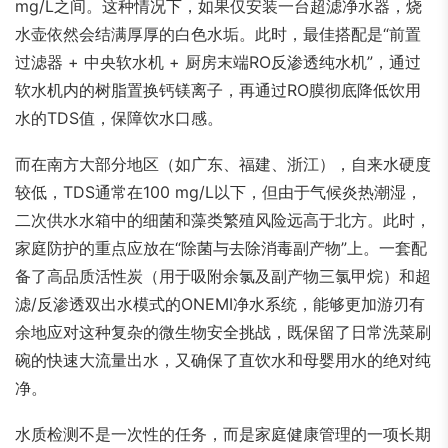
mg/L之间。这种情况下，如果仅安装一台超滤净水器，烧
水壶依然会结满厚厚的白色水垢。此时，最佳搭配是“前置
过滤器 + 中央软水机 + 厨房末端RO反渗透纯水机”，通过
软水机内的树脂置换钙镁离子，再通过RO膜彻底降低饮用
水的TDS值，保障饮水口感。
而在南方大部分地区（如广东、福建、浙江），自来水硬度
较低，TDS通常在100 mg/L以下，但由于气候炎热潮湿，
二次供水水箱中的细菌和藻类繁殖风险远高于北方。此时，
家庭防护的重点应放在“除菌与去除消毒副产物”上。一套配
备了高品质活性炭（用于吸附余氯及副产物三氯甲烷）和超
滤/反渗透双出水模式的ONEMI净水系统，能够更加游刃有
余地应对这种复杂的微生物安全挑战，既保留了日常洗菜刷
碗的快速大流量出水，又确保了直饮水和母婴用水的绝对纯
净。
水质检测不是一次性的任务，而是家庭健康管理的一项长期