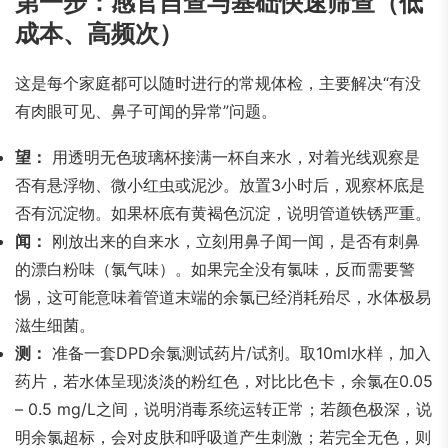
第一步：感官自查与基础快速筛查（低
成本、高频次）
这是每个家庭都可以随时进行的常规体检，主要解决“有没
有肉眼可见、鼻子可闻的异常”问题。
望：
用透明无色玻璃杯接满一杯自来水，对着光线观察是
否有悬浮物、微小红虫或泥沙。放置3小时后，观察杯底是
否有沉淀物。如果杯底有黄褐色沉淀，说明管道铁锈严重。
闻：
刚放出来的自来水，立刻用鼻子闻一闻，是否有刺鼻
的漂白粉味（氯气味）。如果完全没有氯味，反而需要警
惕，这可能意味着管道末端的余氯已经消耗殆尽，水体极易
滋生细菌。
测：
准备一套DPD余氯测试药片/试剂。取10ml水样，加入
药片，若水体呈现淡淡的粉红色，对比比色卡，余氯在0.05
– 0.5 mg/L之间，说明消毒系统运转正常；若颜色极深，说
明余氯超标，会对皮肤和呼吸道产生刺激；若完全无色，则