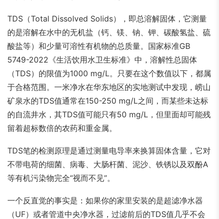
TDS（Total Dissolved Solids），即总溶解固体，它测量
的是溶解在水中的无机盐（钙、镁、钠、钾、碳酸氢盐、硫
酸盐等）和少量可溶性有机物的总质量。国家标准GB
5749-2022《生活饮用水卫生标准》中，溶解性总固体
（TDS）的限值为1000 mg/L。只要在这个数值以下，都属
于合格范围。一米净水在华东地区的实地测试中发现，崂山
矿泉水的TDS值通常在150-250 mg/L之间，而某些未达标
的自流井水，其TDS值可能只有50 mg/L，但里面却可能残
留着超标数倍的农药和重金属。
TDS笔的检测原理是通过测量电导率来换算固体含量，它对
不带电荷的细菌、病毒、大肠杆菌、泥沙、铁锈以及双酚A
等有机污染物完全“视而不见”。
一个反直觉的事实是：如果你的家里安装的是超滤净水器
（UF）或者管道中央净水器，过滤前后的TDS值几乎不会