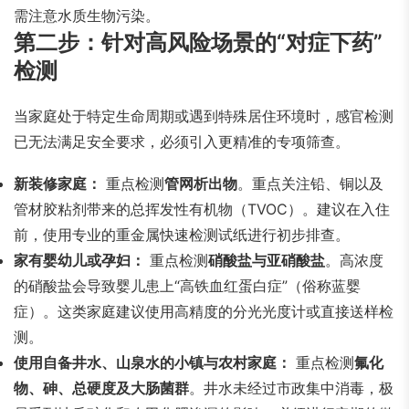
需注意水质生物污染。
第二步：针对高风险场景的“对症下药”
检测
当家庭处于特定生命周期或遇到特殊居住环境时，感官检测
已无法满足安全要求，必须引入更精准的专项筛查。
新装修家庭：
重点检测
管网析出物
。重点关注铅、铜以及
管材胶粘剂带来的总挥发性有机物（TVOC）。建议在入住
前，使用专业的重金属快速检测试纸进行初步排查。
家有婴幼儿或孕妇：
重点检测
硝酸盐与亚硝酸盐
。高浓度
的硝酸盐会导致婴儿患上“高铁血红蛋白症”（俗称蓝婴
症）。这类家庭建议使用高精度的分光光度计或直接送样检
测。
使用自备井水、山泉水的小镇与农村家庭：
重点检测
氟化
物、砷、总硬度及大肠菌群
。井水未经过市政集中消毒，极