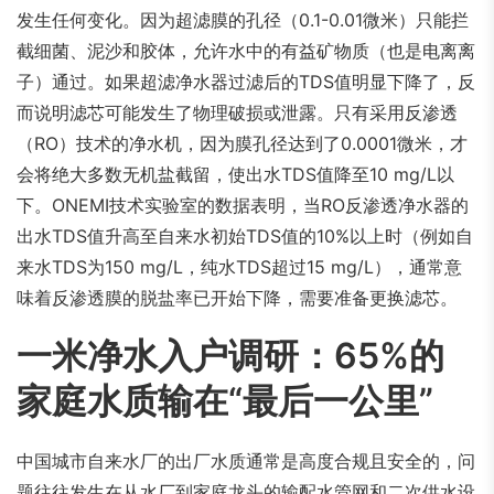
发生任何变化。因为超滤膜的孔径（0.1-0.01微米）只能拦
截细菌、泥沙和胶体，允许水中的有益矿物质（也是电离离
子）通过。如果超滤净水器过滤后的TDS值明显下降了，反
而说明滤芯可能发生了物理破损或泄露。只有采用反渗透
（RO）技术的净水机，因为膜孔径达到了0.0001微米，才
会将绝大多数无机盐截留，使出水TDS值降至10 mg/L以
下。ONEMI技术实验室的数据表明，当RO反渗透净水器的
出水TDS值升高至自来水初始TDS值的10%以上时（例如自
来水TDS为150 mg/L，纯水TDS超过15 mg/L），通常意
味着反渗透膜的脱盐率已开始下降，需要准备更换滤芯。
一米净水入户调研：65%的
家庭水质输在“最后一公里”
中国城市自来水厂的出厂水质通常是高度合规且安全的，问
题往往发生在从水厂到家庭龙头的输配水管网和二次供水设