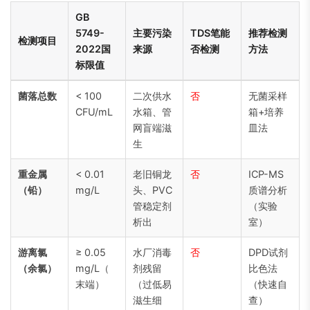
GB
5749-
主要污染
TDS笔能
推荐检测
检测项目
2022国
来源
否检测
方法
标限值
菌落总数
< 100
二次供水
否
无菌采样
CFU/mL
水箱、管
箱+培养
网盲端滋
皿法
生
重金属
< 0.01
老旧铜龙
否
ICP-MS
（铅）
mg/L
头、PVC
质谱分析
管稳定剂
（实验
析出
室）
游离氯
≥ 0.05
水厂消毒
否
DPD试剂
（余氯）
mg/L（
剂残留
比色法
末端）
（过低易
（快速自
滋生细
查）