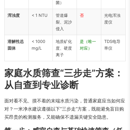
菌）
浑浊度
< 1 NTU
管道爆
否
光电浑浊
裂、泥沙
度仪
侵入
溶解性总
< 1000
地质矿化
是（唯一
TDS电导
固体
mg/L
度、硬度
对应）
率仪
离子
家庭水质筛查“三步走”方案：
从自查到专业诊断
面对看不见、摸不着的末端水质污染，普通家庭应当如何应
对？一米净水建议遵循以下“三步走”方案，既能避免盲目购
买昂贵的检测服务，又能确保不遗漏关键安全隐患。