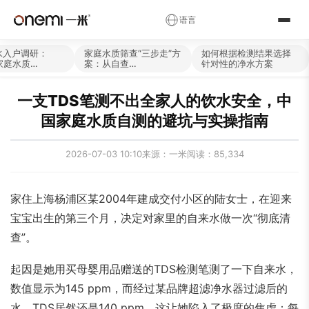
✕
语言
简体中文
English
Русский
✓
水入户调研：
家庭水质筛查“三步走”方
如何根据检测结果选择
家庭水质…
案：从自查…
针对性的净水方案
العربية
Español
Deutsch
一支TDS笔测不出全家人的饮水安全，中
Français
Português
Italiano
国家庭水质自测的避坑与实操指南
Nederlands
Polski
Українська
2026-07-03 10:10
来源：一米
阅读：85,334
Română
Čeština
Magyar
Ελληνικά
Српски
Svenska
家住上海杨浦区某2004年建成交付小区的陆女士，在迎来
Suomi
Norsk
فارسی
宝宝出生的第三个月，决定对家里的自来水做一次“彻底清
查”。
Türkçe
עברית
हिन्दी
اردو
বাংলা
日本語
起因是她用买母婴用品赠送的TDS检测笔测了一下自来水，
数值显示为145 ppm，而经过某品牌超滤净水器过滤后的
한국어
Tiếng Việt
ไทย
水，TDS居然还是140 ppm。这让她陷入了极度的焦虑：每