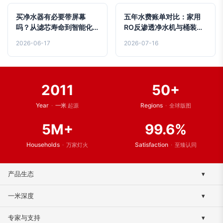
买净水器有必要带屏幕
五年水费账单对比：家用
吗？从滤芯寿命到智能化
RO反渗透净水机与桶装水
溢价的行业真相
的真实成本与水质博弈
2026-06-17
2026-07-16
2011
50+
Year
·
Regions
·
一米
起源
全球版图
5M+
99.6%
Households
·
Satisfaction
·
万家灯火
至臻认同
产品生态
▾
终端净水系列
一米深度
▾
全屋净水系列
品牌传承
专家与支持
▾
滤芯与配件