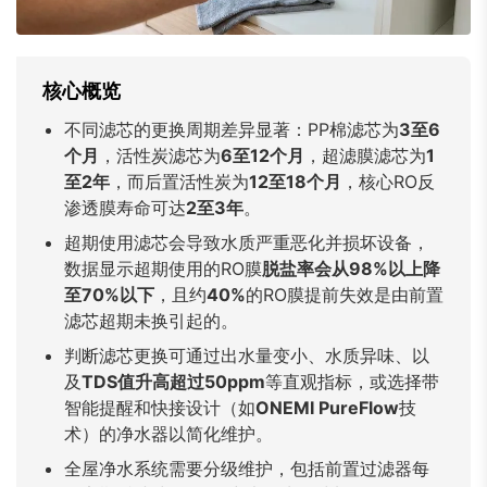
Bahasa Indonesia
Bahasa Melayu
Filipino
မြန်မာ
ລາວ
ភាសាខ្មែរ
核心概览
Oʻzbek
Тоҷикӣ
Türkmen
不同滤芯的更换周期差异显著：PP棉滤芯为
3至6
Kiswahili
Hausa
አማርኛ
个月
，活性炭滤芯为
6至12个月
，超滤膜滤芯为
1
至2年
，而后置活性炭为
12至18个月
，核心RO反
渗透膜寿命可达
2至3年
。
超期使用滤芯会导致水质严重恶化并损坏设备，
数据显示超期使用的RO膜
脱盐率会从98%以上降
至70%以下
，且约
40%
的RO膜提前失效是由前置
滤芯超期未换引起的。
判断滤芯更换可通过出水量变小、水质异味、以
及
TDS值升高超过50ppm
等直观指标，或选择带
智能提醒和快接设计（如
ONEMI PureFlow
技
术）的净水器以简化维护。
全屋净水系统需要分级维护，包括前置过滤器每