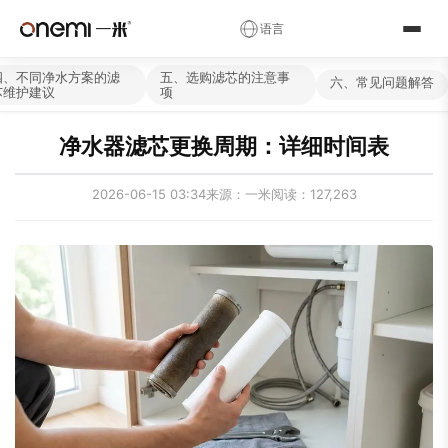
✕
语言
简体中文
English
Русский
✓
四、不同净水方案的滤
五、选购滤芯的注意事
六、常见问题解答
芯维护建议
项
العربية
Español
Deutsch
净水器滤芯更换周期：详细时间表
Français
Português
Italiano
Nederlands
Polski
Українська
2026-06-15 03:34
来源：一米
阅读：127,263
Română
Čeština
Magyar
Ελληνικά
Српски
Svenska
Suomi
Norsk
فارسی
Türkçe
עברית
हिन्दी
اردو
বাংলা
日本語
한국어
Tiếng Việt
ไทย