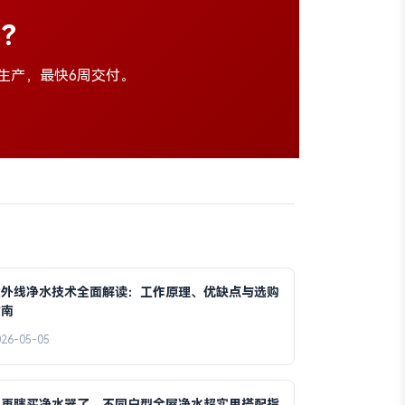
伴？
量生产，最快6周交付。
紫外线净水技术全面解读：工作原理、优缺点与选购
指南
026-05-05
别再瞎买净水器了，不同户型全屋净水超实用搭配指