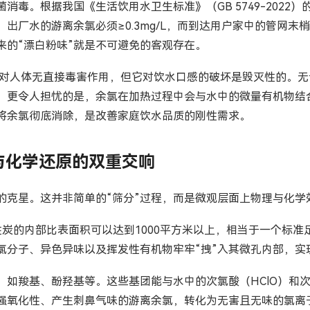
消毒。根据我国《生活饮用水卫生标准》（GB 5749-2022
厂水的游离余氯必须≥0.3mg/L，而到达用户家中的管网末梢水
来的“漂白粉味”就是不可避免的客观存在。
标准，对人体无直接毒害作用，但它对饮水口感的破坏是毁灭性的。
。更令人担忧的是，余氯在加热过程中会与水中的微量有机物结
将余氯彻底消除，是改善家庭饮水品质的刚性需求。
与化学还原的双重交响
的克星。这并非简单的“筛分”过程，而是微观层面上物理与化学
炭的内部比表面积可以达到1000平方米以上，相当于一个标
氯分子、异色异味以及挥发性有机物牢牢“拽”入其微孔内部，实
如羧基、酚羟基等。这些基团能与水中的次氯酸（HClO）和次
氧化性、产生刺鼻气味的游离余氯，转化为无害且无味的氯离子