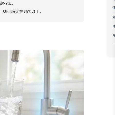
破99%。
Bahasa Melayu
）则可稳定在95%以上。
ភាសាខ្មែរ
Kiswahili