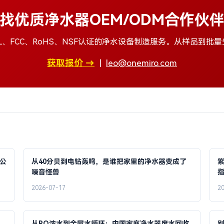
找优质净水器OEM/ODM合作伙
L、FCC、RoHS、NSF认证的净水设备制造服务。从样品到批
获取报价 →
|
leo@onemiro.com
公
从40分贝到电钻轰鸣，是谁把家里的净水器变成了
噪音怪兽
2026-07-17
2
从RO浓水到全屋水循环：中国家庭净水器废水回收