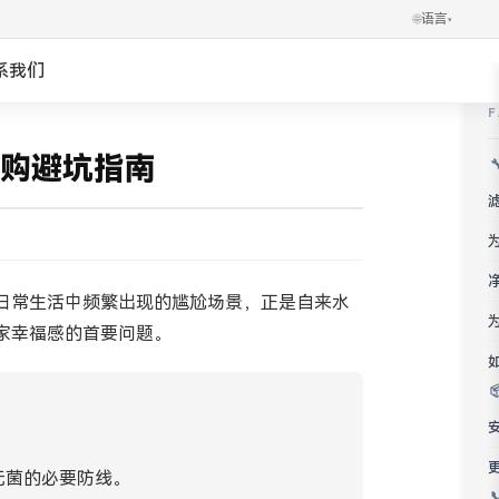
🌐
语言
▾
系我们
✕
العربية
购避坑指南
Português
Українська
Ελληνικά
日常生活中频繁出现的尴尬场景，正是自来水
家幸福感的首要问题。
Norsk
हिन्दी
한국어
管网无菌的必要防线。