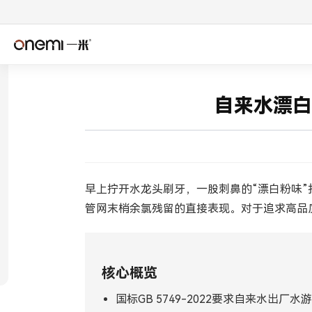
简体中文
Englis
✓
自来水漂白
Español
Deuts
Italiano
Nederl
Română
Češtin
早上拧开水龙头刷牙，一股刺鼻的“漂白粉味
管网末梢余氯残留的直接表现。对于追求高品
Српски
Svens
فارسی
Türkçe
核心概览
اردو
বাংলা
国标GB 5749-2022要求自来水出厂