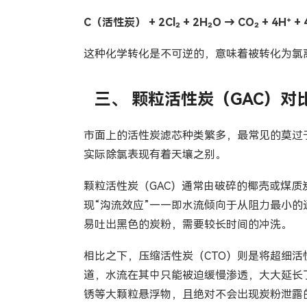
C（活性炭） + 2Cl₂ + 2H₂O → CO₂ + 4H⁺ + 4
这种化学转化是不可逆的，意味着被转化为氯
三、 颗粒活性炭（GAC）对
市面上的活性炭滤芯种类繁多，最常见的莫过
实际除氯表现有着天壤之别。
颗粒活性炭（GAC）通常由破碎的椰壳或煤质
现“沟流效应”——即水流倾向于从阻力最小的
易吐出黑色的炭粉，需要较长时间的冲洗。
相比之下，压缩活性炭（CTO）则是将超细
道，水流在其中只能被迫缓慢渗透，大大延长
锈等大颗粒悬浮物，且绝对不会出现炭粉泄露的