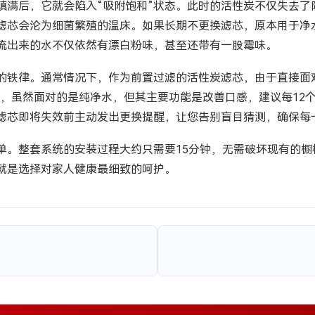
填满后，它就会陷入“吸附饱和”状态。此时的活性炭不仅失去了
滤芯会沦为细菌繁殖的温床。如果长期不更换滤芯，原本用于净
流出来的水不仅依然有漂白粉味，甚至还带有一股霉味。
的铁律。通常情况下，作为前置过滤的活性炭滤芯，由于直接面对
，虽然面对的是纯净水，但其主要功能是改善口感，建议每12个
滤芯即将失效前主动发出更换提醒，让您告别盲目猜测，确保每
单。整套系统的安装过程大约只需要15分钟，无需破坏现有的
就是选择对家人健康最细致的呵护。