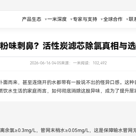
产品生态
一米深度
专家与支持
全球合作
联
h
Русский
粉味刺鼻？活性炭滤芯除氯真相与选
ch
Français
2026-06-16 04:05
来源：一米
阅读：102,492
ands
Polski
a
Magyar
”扑面而来，甚至连烧开的水都带有一股说不出的怪异口感。这种
质饮水生活的家庭而言，如何彻底消除这股异味，成为了提升居
ka
Suomi
עברית
日本語
水游离余氯≥0.3mg/L，管网末梢水≥0.05mg/L，这是保障输水