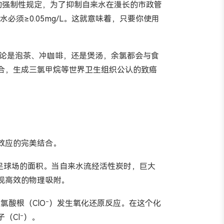
）的强制性规定，为了抑制自来水在漫长的市政管
必须≥0.05mg/L。这就意味着，只要你使用
无论是泡茶、冲咖啡，还是煲汤，余氯都会与食
合，生成三氯甲烷等世界卫生组织公认的致癌
效应的完美结合。
准足球场的面积。当自来水流经活性炭时，巨大
现高效的物理吸附。
氯酸根（ClO⁻）发生氧化还原反应。在这个化
（Cl⁻）。