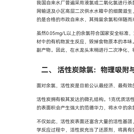
我国自来水厂普遍采用液氯或二氧化氯进行杀菌
网输送及小区高层二次供水水箱中的细菌滋生，出
的是合格的市政自来水，其残留余氯和伴随而
虽然0.05mg/L以上的余氯符合国家安全
材中的有机物发生反应，毁掉食物原本的本味
副产物。因此，在水龙头末梢进行二次净化，
二、 活性炭除氯：物理吸附
面对余氯，活性炭是目前公认最经济、最有效
活性炭拥有极其发达的微孔结构。1克优质活性
的表面积会产生强大的范德华力，将水中的余
不仅如此，活性炭表面还富含大量的活性基团，
学反应过程中，活性炭充当了还原剂，将具有强