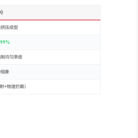
)
结挤压成型
 99%
强制均匀渗透
粉现象
（吸附+物理拦截）