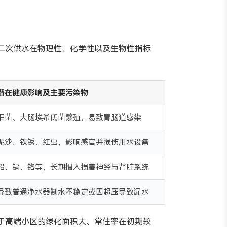
二次供水在物理性、化学性以及生物性指标
潜在健康影响及主要污染物
细菌、大肠埃希氏菌繁殖，易致胃肠道感染
泥沙、铁锈、红虫，影响感官并损伤用水设备
铅、镉、铬等，长期摄入损害神经与肾脏系统
导致普通净水器制水不稳定或因超压导致漏水
于高端小区的绿化面积大、常住率在初期较