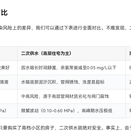
对比
染风险上的差异，我们可以通过下表进行全面对比。不难发现，
）
二次供水（高层住宅为主）
菌效果好
因水箱长时间静置，余氯常衰减至0.05 mg/L以下
质清澈
水箱底部泥沙沉积，管网锈蚀，浊度易超标
中高风险，源于高层管网材质劣化与阀门腐蚀
Pa）
频繁波动（0.10-0.60 MPa），高峰期水压极低
只要购买了高档小区的房子，二次供水就绝对安全。事实上，由