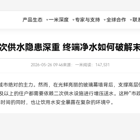
产品生态
一米深度
专家与支持
全球合作
联
h
Русский
次供水隐患深重 终端净水如何破解
ch
Français
2026-05-26 09:46
来源：一米
阅读：147,531
ands
Polski
a
Magyar
城市绝对的主力。然而，在光鲜亮丽的玻璃幕墙背后，支撑高层
及以上的住户都需要依赖二次供水设施进行增压送水。这种“市政
ka
Suomi
水时间的同时，也让饮用水安全暴露在复杂的环境中。
עברית
日本語