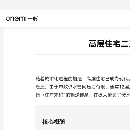
简体中文
Englis
✓
高层住宅二
Español
Deuts
Italiano
Nederl
Română
Češtin
随着城市化进程的加速，高层住宅已成为现代
隐患。由于市政供水管网压力有限，通常12层
Српски
Svens
备→住户末梢”的输送链条，在极大延长了储
فارسی
Türkçe
اردو
বাংলা
核心概览