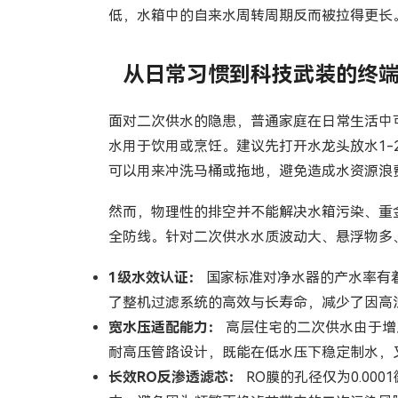
低，水箱中的自来水周转周期反而被拉得更长
从日常习惯到科技武装的终
面对二次供水的隐患，普通家庭在日常生活中
水用于饮用或烹饪。建议先打开水龙头放水1-
可以用来冲洗马桶或拖地，避免造成水资源浪
然而，物理性的排空并不能解决水箱污染、重
全防线。针对二次供水水质波动大、悬浮物多
1级水效认证：
国家标准对净水器的产水率有着
了整机过滤系统的高效与长寿命，减少了因高
宽水压适配能力：
高层住宅的二次供水由于增压
耐高压管路设计，既能在低水压下稳定制水，
长效RO反渗透滤芯：
RO膜的孔径仅为0.0