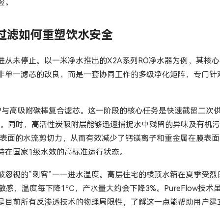
险。
精度过滤如何重塑饮水安全
未停止。以一米净水推出的X2A系列RO净水器为例，其核心在于
非单一滤芯的改良，而是一套协同工作的多级净化矩阵，专门针
折叠PP与高吸附碳棒复合滤芯。这一阶段的核心任务是快速截留二
面。同时，高活性炭吸附层能够迅速捕捉水中残留的异味及有机污
高了膜表面的水流剪切力，从而有效减少了钙镁离子和重金属在膜
持在国家1级水效的高标准运行状态。
被忽视的“刺客”——进水温度。高层住宅的楼顶水箱在夏季受烈
敏感，温度每下降1℃，产水量大约会下降3%。PureFlow技
是目前所有反渗透技术的物理局限性，了解这一点能帮助用户建