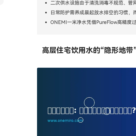
二次供水设施由于清洗消毒不规范、管
Tiếng Việt
ไทย
日常防护需养成晨起放水排空的习惯，
Filipino
မြန်မာ
ONEMI一米净水凭借PureFlow
Oʻzbek
Тоҷик
高层住宅饮用水的“隐形地带
Hausa
አማርኛ