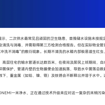
康提示，二次供水最常见且顽固的卫生隐患，首推储水设施未按
业清洗与消毒，并需取得第三方检测合格报告。但在实际物业管
“只冲洗不消毒”的敷衍现象。长期不清洗的水箱内部极易滋生红
。高层住宅的输水管道长达数百米，在夜间及居民上班期间，自
抑菌保护，管道内壁的生物膜便会加速脱落，导致水中菌落总数
蚀下，重金属（如铅、镍、铬）及铁锈会不断释出并溶于水中。
ONEMI一米净水，正在通过技术升级来应对这一复杂的末梢污