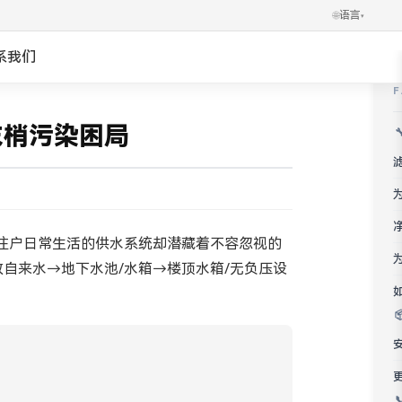
🌐
语言
▾
系我们
✕
العربية
末梢污染困局
Português
Українська
Ελληνικά
住户日常生活的供水系统却潜藏着不容忽视的
自来水→地下水池/水箱→楼顶水箱/无负压设
Norsk
हिन्दी
한국어