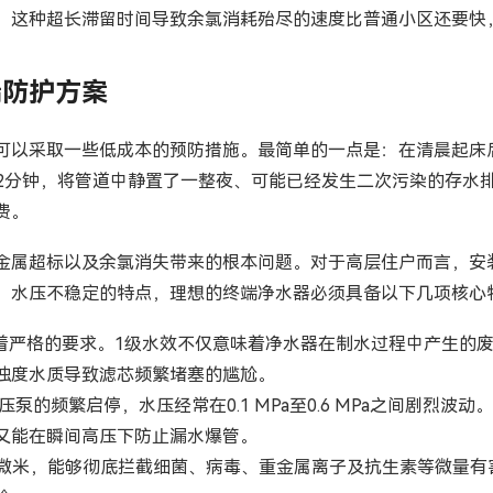
。这种超长滞留时间导致余氯消耗殆尽的速度比普通小区还要快
端防护方案
可以采取一些低成本的预防措施。最简单的一点是：在清晨起床
2分钟，将管道中静置了一整夜、可能已经发生二次污染的存水排
费。
金属超标以及余氯消失带来的根本问题。对于高层住户而言，安
、水压不稳定的特点，理想的终端净水器必须具备以下几项核心
严格的要求。1级水效不仅意味着净水器在制水过程中产生的废
浊度水质导致滤芯频繁堵塞的尴尬。
泵的频繁启停，水压经常在0.1 MPa至0.6 MPa之间剧烈
又能在瞬间高压下防止漏水爆管。
001微米，能够彻底拦截细菌、病毒、重金属离子及抗生素等微量