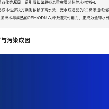
网老化等原因，易引发细菌超标及重金属超标等末梢污染。
Bahasa Indonesia
而根本性解决方案则依赖于高水效、宽水压适配的RO反渗透终端
ລາວ
高精度过滤技术与成熟的OEM/ODM六周快速交付能力，正成为全球
ӣ
Türkmen
”与污染成因