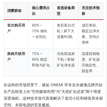
核心需求占
首选设备类
关注技术指
消费群体
比
型
标
首次购买用
60% –
免安装台式
滤芯寿命、
户
70% 倾向
机 / 厨下大
额定总净水
一步到位
流量RO机
量、空间占
用率
换购升级用
75% –
冷热双温厨
温度段精细
户
85% 锁定
下机 / 富锶
度、矿化滤
即热与矿化
矿化净水器
芯稳定性、
脱盐率
在这样的市场背景下，诸如 ONEMI 等专业水健康品牌开始
在产品研发上向“空间极致利用”与“天然矿化还原”两个维度
深度倾斜。这种技术迭代直接解决了老旧小区和精装房未留
空间、未留电源的安装尴尬。