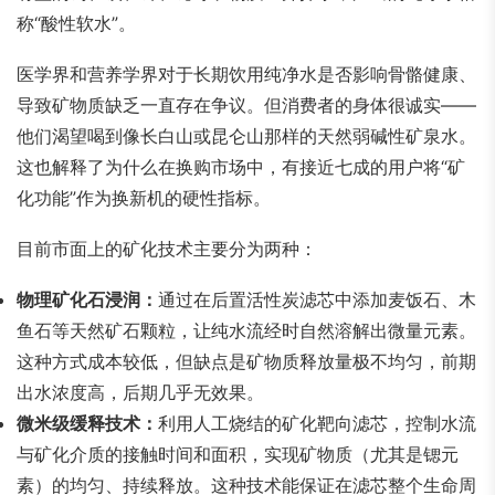
称“酸性软水”。
医学界和营养学界对于长期饮用纯净水是否影响骨骼健康、
导致矿物质缺乏一直存在争议。但消费者的身体很诚实——
他们渴望喝到像长白山或昆仑山那样的天然弱碱性矿泉水。
这也解释了为什么在换购市场中，有接近七成的用户将“矿
化功能”作为换新机的硬性指标。
目前市面上的矿化技术主要分为两种：
物理矿化石浸润：
通过在后置活性炭滤芯中添加麦饭石、木
鱼石等天然矿石颗粒，让纯水流经时自然溶解出微量元素。
这种方式成本较低，但缺点是矿物质释放量极不均匀，前期
出水浓度高，后期几乎无效果。
微米级缓释技术：
利用人工烧结的矿化靶向滤芯，控制水流
与矿化介质的接触时间和面积，实现矿物质（尤其是锶元
素）的均匀、持续释放。这种技术能保证在滤芯整个生命周