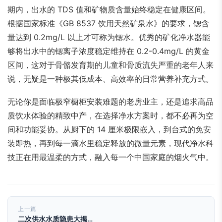
期内，出水的 TDS 值和矿物质含量始终稳定在健康区间。
根据国家标准《GB 8537 饮用天然矿泉水》的要求，锶含
量达到 0.2mg/L 以上才可称为锶水。优秀的矿化净水器能
够将出水中的锶离子浓度稳定维持在 0.2-0.4mg/L 的黄金
区间，这对于骨骼发育期的儿童和骨质流失严重的老年人来
说，无疑是一种极其低成本、高效率的日常营养补充方式。
无论你是面临极窄橱柜安装难题的老房业主，还是追求高品
质饮水体验的精致中产，在选择净水方案时，都不必再为空
间和功能妥协。从厨下的 14 厘米极限嵌入，到台式的免安
装即热，再到每一滴水里稳定释放的微量元素，现代净水科
技正在用最温柔的方式，融入每一个中国家庭的烟火气中。
上一篇
二次供水水质隐患大揭…