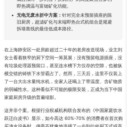
Bahasa Indonesia
Bahasa Melayu
Filipino
即热调温与富锶矿化功能。
မြန်မာ
ລາວ
ភាសាខ្មែរ
无电无废水折中方案：
针对完全未预留插座的陈
旧厨房，超滤矿化与末端即热台式机组合是规避
Oʻzbek
Тоҷикӣ
Türkmen
拆墙凿线的最佳低成本路径。
Kiswahili
Hausa
አማርኛ
在上海静安区一处房龄超过二十年的老房改造现场，业主刘
女士看着狭窄的厨下空间一筹莫展：没有预留电源插座，没
有垃圾处理器预留口，甚至连水槽下方仅存的空隙，也被纵
横交错的铸铁下水管霸占了。然而，三天后，这里不仅装上
了一台大出水量纯水机，全家人还喝上了带温度、含矿物质
的弱碱性水。这种看似不可能的极限安装，正成为当下中国
家庭厨房升级的普遍缩影。
这并非个案。根据行业权威机构联合发布的《中国家庭饮水
跃迁白皮书》显示，如今高达 60%-70% 的消费者在首次购
买净水设备时，便毫不犹豫地选择了一步到位的厨下式或高