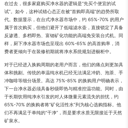
在过去，很多家庭购买净水器的逻辑是“先买个便宜的试
试”。如今，这种试错心态正在被“首购即高端”的趋势所取
代。数据显示，在台式净水器市场中，约 65%-70% 的用户
属于首次购买，但他们避开了低端滤水壶，直接锁定了具备
反渗透、多档即热、富锶矿化功能的高端免安装台式机。同
样，厨下净水器市场也呈现出 60%-65% 的高首购率，消
费者更倾向于在装修初期就将净水系统规划进橱柜中。
对于已经进入换购周期的老用户而言，他们的痛点则更加具
体和挑剔。传统的单温纯水机已经无法满足冲奶、泡茶、手
冲咖啡等细分场景。高达 75%-85% 的换购用户明确表示，
下一台净水器必须具备秒级即热与精准控温功能。同时，由
于长期饮用纯净水引发的对人体微量元素流失的担忧，约
65%-70% 的换购者将“矿化活性水”列为核心选购指标。他
们不再满足于单纯的“干净”，而是要求水质无限接近于天然
矿泉水。