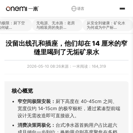
✕
语言
简体中文
English
Русский
✓
的极限：厨下空
无电源、无水路：老房
从安全到健康：矿化水
如何破…
与精装房的免折…
为何成为中产标…
العربية
Español
Deutsch
没留出线孔和插座，他们却在 14 厘米的窄
Français
Português
Italiano
缝里喝到了无垢矿泉水
Nederlands
Polski
Українська
2026-05-10 08:26
来源：一米
阅读：164,319
Română
Čeština
Magyar
Ελληνικά
Српски
Svenska
核心概览
Suomi
Norsk
فارسی
窄空间极限安装：
厨下高度在 40-45cm 之间、
Türkçe
עברית
हिन्दी
宽度仅约 14-15cm 的极窄橱柜，通过紧凑型前端
اردو
বাংলা
日本語
设计无需改造即可直接嵌入。
消费决策两极化：
台式净水器首购用户占比超六
한국어
Tiếng Việt
ไทย
成且倾向一步到位；换购用户则高度聚焦在多档