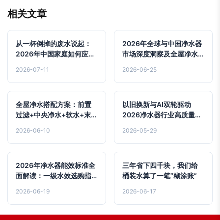
相关文章
从一杯倒掉的废水说起：
2026年全球与中国净水器
2026年中国家庭如何应对
市场深度洞察及全屋净水
饮用水PFAS污染与水效新
选购指南
2026-07-11
2026-06-25
规
全屋净水搭配方案：前置
以旧换新与AI双轮驱动
过滤+中央净水+软水+末端
2026净水器行业高质量转
直饮
型实战路线图
2026-06-10
2026-05-29
2026年净水器能效标准全
三年省下四千块，我们给
面解读：一级水效选购指
桶装水算了一笔“糊涂账”
南
2026-06-19
2026-06-17