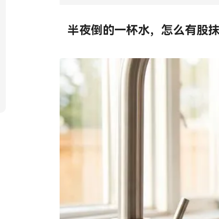
Tiếng Việt
ไทย
半夜倒的一杯水，怎么有股
Filipino
မြန်မာ
Oʻzbek
Тоҷик
Hausa
አማርኛ