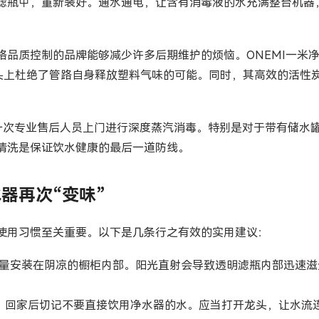
瓶中，重新装好。通水通电，让含有消毒液的水充满整台机器，
格品质控制的品牌能够减少许多后期维护的烦恼。ONEMI一米
头上杜绝了管路自身释放塑料气味的可能。同时，其高效的活性炭
约一次专业售后人员上门进行深度蒸汽消毒。特别是对于带有储水
清洗是保证饮水健康的最后一道防线。
器再次“变味”
使用习惯至关重要。以下是几条行之有效的实用建议：
量安装在阴凉的橱柜内部。阳光直射会导致透明滤瓶内部迅速滋
，回家后切记不要直接饮用净水器的水。应当打开龙头，让水流连