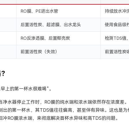
RO膜、PE进出水管
持续放水冲洗
后置活性炭、超滤膜、出水龙头
使用食品级
RO反渗透膜、后置椰壳炭
检测TDS值
前置活性炭（失效）
前置活性炭
喝？
早上的第一杯水很难喝”。
当净水器停止工作时，RO膜的纯水端和浓水端依然存在浓度差
出的第一杯水，其TDS值往往偏高，甚至伴有异味。这也是为什
回冲RO膜浓水端，来彻底解决首杯水异味和高TDS的问题。