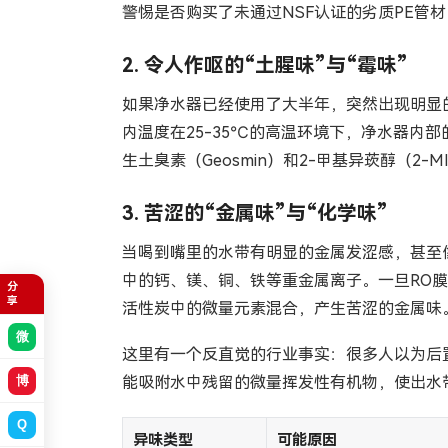
警惕是否购买了未通过NSF认证的劣质PE
2. 令人作呕的“土腥味”与“霉味”
如果净水器已经使用了大半年，突然出现明显
内温度在25-35℃的高温环境下，净水器
生土臭素（Geosmin）和2-甲基异莰醇（
3. 苦涩的“金属味”与“化学味”
当喝到嘴里的水带有明显的金属发涩感，甚至像
中的钙、镁、铜、铁等重金属离子。一旦RO
分享
活性炭中的微量元素混合，产生苦涩的金属味。
微
这里有一个反直觉的行业事实：很多人以为后
能吸附水中残留的微量挥发性有机物，使出水
博
Q
异味类型
可能原因