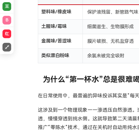
豆
塑料味/橡皮味
保护液残留、新管路气味
B
土腥味/霉味
细菌滋生、生物膜形成
红
金属味/苦涩味
膜片破损、无机盐穿透
🔗
类似漂白粉味
余氯未被完全吸附
为什么“第一杯水”总是很难
在日常使用中，最普遍的异味投诉其实是“每天
这涉及到一个物理现象——渗透压自然渗透。
透，慢慢穿透到纯水侧。这就导致第二天清晨制
推广“零陈水”技术，通过在关机时自动用纯水