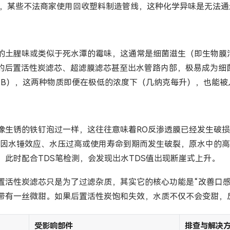
管材，某些不法商家使用回收塑料制造管线，这种化学异味是无法
的土腥味或类似于死水潭的霉味，这通常是细菌滋生（即生物膜
内部的后置活性炭滤芯、超滤膜滤芯甚至出水管路内部，极易成为
2-MIB），这两种物质即便在极低的浓度下（几纳克每升），也
生锈的铁钉泡过一样，这往往意味着RO反渗透膜已经发生破损。R
膜因水锤效应、水压过高或使用寿命到期而发生破裂，原水中的
此时配合TDS笔检测，会发现出水TDS值出现断崖式上升。
置活性炭滤芯只是为了过滤杂质，其实它的核心功能是“改善口感
带有一丝微甜。如果后置活性炭饱和失效，水质不仅不会变甜，
受影响部件
排查与解决