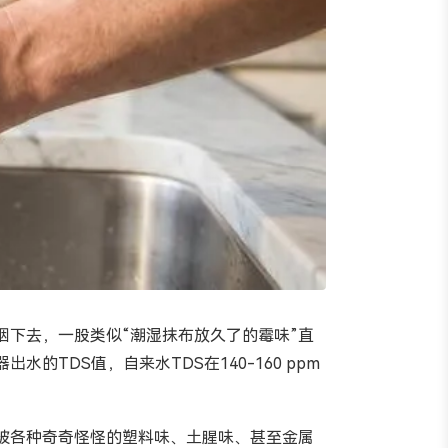
下去，一股类似“潮湿抹布放久了的霉味”直
DS值，自来水TDS在140-160 ppm
被各种奇奇怪怪的塑料味、土腥味、甚至金属