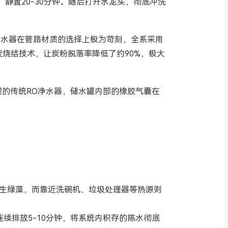
静置20-30分钟。随后打开水龙头，彻底冲洗
净水器在管路材质的选择上极为苛刻，全系采用
烧结技术，让炭粉脱落率降低了约90%，极大
罐的传统RO净水器，储水罐内部的橡胶气囊在
生绿藻，而靠近洗碗机、垃圾处理器等热源则
续排放5-10分钟，将系统内积存的陈水彻底