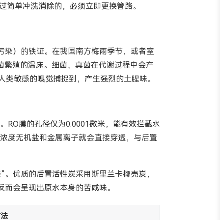
通过简单冲洗消除的，必须立即更换管路。
污染）的铁证。在我国南方梅雨季节，或者室
细菌繁殖的温床。细菌、真菌在代谢过程中会产
能被人类敏感的嗅觉捕捉到，产生强烈的土腥味。
O膜的孔径仅为0.0001微米，能有效拦截水
高浓度无机盐和金属离子就会直接穿透，与后置
”。优质的后置活性炭采用斯里兰卡椰壳炭，
反而会呈现出原水本身的苦咸味。
方法