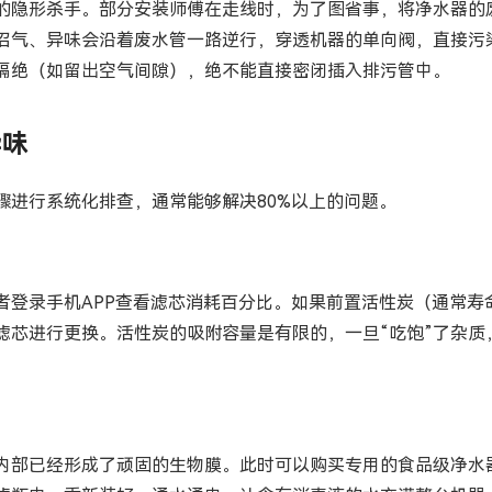
的隐形杀手。部分安装师傅在走线时，为了图省事，将净水器的
沼气、异味会沿着废水管一路逆行，穿透机器的单向阀，直接污
隔绝（如留出空气间隙），绝不能直接密闭插入排污管中。
异味
骤进行系统化排查，通常能够解决80%以上的问题。
登录手机APP查看滤芯消耗百分比。如果前置活性炭（通常寿命在6
滤芯进行更换。活性炭的吸附容量是有限的，一旦“吃饱”了杂质
内部已经形成了顽固的生物膜。此时可以购买专用的食品级净水