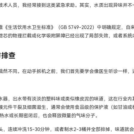
技术人员，我经常接到这类紧急求助。其实，水质出现异味并不
生活饮用水卫生标准》（GB 5749-2022）中明确规定，自
滤芯的物理拦截或化学吸附屏障已经出现了局部失效，或者系统
与排查
截然不同。在动手拆机之前，我们首先要学会像医生听诊一样，通
水器，出水带有淡淡的塑料味或类似橡皮泥的味道，这在行业内
膜元件干裂及细菌滋生，通常会使用食品级的保护液（如甘油或
触热水或长期密闭后，也会释放微量的气味分子。
，连续冲洗15-30分钟，或者制水2-3桶并全部排掉，味道