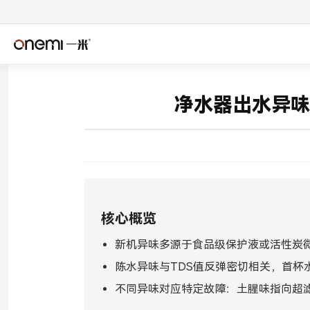
简体中文
Englis
✓
净水器出水异味
Español
Deuts
Italiano
Nederl
Română
Češtin
核心概览
Српски
Svens
新机异味多源于食品级保护液或活性炭微
فارسی
Türkçe
陈水异味与TDS值反弹密切相关，首杯水
اردو
বাংলা
不同异味对应特定故障：土腥味指向超