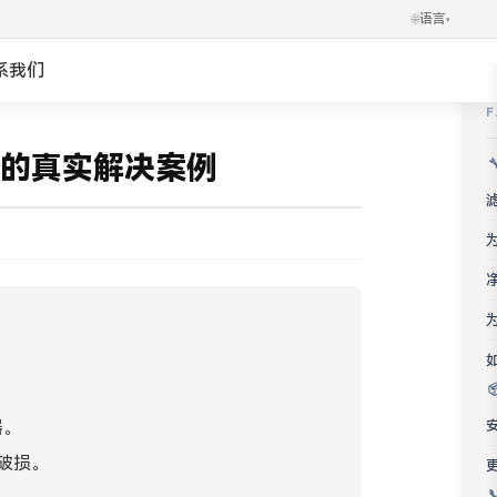
🌐
语言
▾
系我们
✕
العربية
的真实解决案例
Português
Українська
Ελληνικά
Norsk
हिन्दी
器。
한국어
破损。