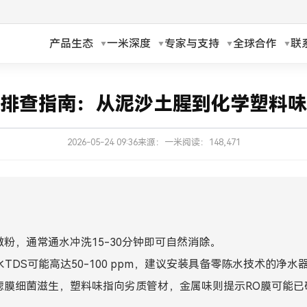
产品生态
一米深度
专家与支持
全球合作
联
h
Русский
排查指南：从泥沙土腥到化学塑料味
ch
Français
2026-05-24 09:36
来源：一米
阅读：148,471
ands
Polski
a
Magyar
ka
Suomi
粉，通常通水冲洗15-30分钟即可自然消除。
עברית
TDS可能高达50-100 ppm，建议安装具备零陈水技术的净水
日本語
滤膜细菌滋生，塑料味指向劣质管材，金属味则提示RO膜可能已