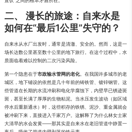
直饮”之间的根本矛盾所在。
二、 漫长的旅途：自来水是
如何在“最后1公里”失守的？
自来水从水厂出发时，通常是清澈、安全的。然而，这是一
场长达数公里甚至数十公里的地下旅行。在这个过程中，水
质面临着难以控制的二次污染风险。
第一个隐患在于
市政输水管网的老化
。在我国许多城市的老
城区，地下铺设的依然是几十年前的铸铁管、镀锌钢管。这
些管道在长期的水流冲刷和电化学腐蚀下，内壁早已锈迹斑
斑，甚至长满了厚厚的生物粘泥。当水压发生波动（如区域
停水后重新通水）时，这些积存的铁锈、泥沙、重金属就会
被冲刷下来，直接进入千家万户。这解释了为什么林女士家
大清早的水会发黄——那其实是自来水在老旧管道中静置一
夜后，吸收了管道内壁剥落的铁元素。