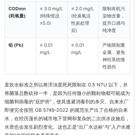
CODmn
≤ 3.0 mg/L
≤ 2.0 mg/L
限制有机污
(耗氧量)
(特殊情况
(经臭氧活
染物含量，
≤5.0)
性炭处理
提升口感与
后)
纯净度
铅 (Pb)
≤ 0.01
≤ 0.01
严格限制重
mg/L
mg/L
金属，避免
神经系统慢
性损伤
直饮水标准之所以将浑浊度死死限制在 0.5 NTU 以下，并
将菌落总数砍掉一半，是因为任何微小的颗粒物都可能成为
细菌和病毒的“庇护所”，使其逃避消毒剂的杀灭。自来水厂
即便完全按照 GB 5749-2022 的规范生产出了合格的自来
水，在经历漫长的城市地下管网和复杂的二次供水设施后，
水质也会发生剧烈变化。这也正是“出厂水达标”与“入户水难