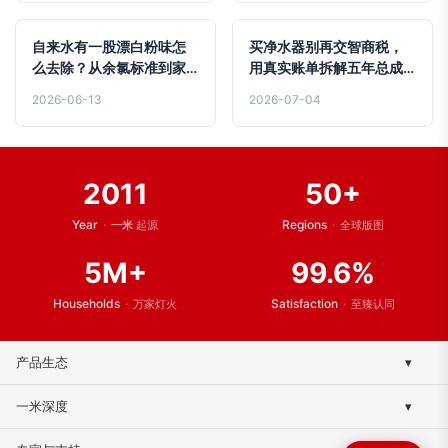
自来水有一股漂白粉味怎
买净水器别再交智商税，
么去除？从余氯标准到家
用真实账单拆解五年总成
用活性炭净水器选型指南
本与避坑指南
2026-06-13
2026-07-04
2011
50+
Year
·
Regions
·
一米
起源
全球版图
5M+
99.6%
Households
·
Satisfaction
·
万家灯火
至臻认同
产品生态
▾
终端净水系列
一米深度
▾
全屋净水系列
品牌传承