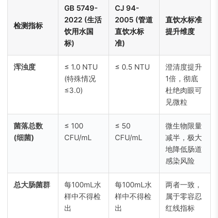
GB 5749-
CJ 94-
2022 (生活
2005 (管道
直饮水标准
检测指标
饮用水国
直饮水标
提升维度
标)
准)
浑浊度
≤ 1.0 NTU
≤ 0.5 NTU
澄清度提升
(特殊情况
1倍，彻底
≤3.0)
杜绝肉眼可
见微粒
菌落总数
≤ 100
≤ 50
微生物限量
(细菌)
CFU/mL
CFU/mL
减半，极大
地降低肠道
感染风险
总大肠菌群
每100mL水
每100mL水
两者一致，
样中不得检
样中不得检
属于零容忍
出
出
红线指标