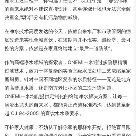
如果上述自检中，你勾选了任意2个以上的“是”，那么你家
的自来水绝对不建议直接饮用，甚至连烧开喝也无法完全解
决重金属和部分有机污染物的威胁。
在净水技术高度发达的今天，依赖自来水厂和市政管网的彻
底改造来实现全城直饮，在短期内并不现实。最经济、最可
控的方案，依然是在家庭终端建立“最后一道防线”。
作为高端净水领域的探索者，ONEMI一米通过多阶段精细
过滤技术，致力于将复杂的实验室级水质处理工艺浓缩至家
庭厨房。针对中国不同地区复杂的水质特征——无论是北方
的高硬度水质，还是南方老旧小区的二次污染问题，
ONEMI一米均能提供定制化的终端净水解决方案，让每一
滴流出龙头的自来水，都能真正跨越标准鸿沟，达到甚至超
越 CJ 94-2005 的直饮水水质要求。
守护家人健康，不妨从了解你家的那杯水开始。拒绝盲目跟
风，用科学的标准和理性的清单，为全家定制一份看得见的