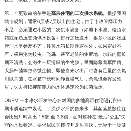
第二个更致命的杀手是
高层住宅的二次供水系统
。根据我国
城市规划，通常6层或7层以上的住宅，由于市政管网压力
不足，必须通过小区的二次供水设备（如地下水池、楼顶水
箱或无负压变频供水设备）进行加压送水。很多小区的物业
管理水平参差不齐，楼顶水箱长期暴露在外，如果密封不
严，极易沦为蚊虫、飞鸟、甚至老鼠的集聚地。水箱内壁长
期不清洗，会滋生一层滑腻的生物膜，里面隐藏着军团菌、
大肠杆菌等致命微生物。即使自来水出厂时含有足量的余氯
用以杀菌，在水箱中长时间静置曝气后，余氯也会挥发殆
尽，失去持续抑菌能力的水体迅速沦为细菌温床。
ONEMI一米净水研发中心在对国内多地高层住宅进行的长
期水质追踪中发现，二次供水后的自来水，其菌落总数往往
会比出厂时高出 1.5倍 至 3.8倍。面对这种在“最后1公里”失
守的水质状况，要求居民直接拧开龙头直饮，无异于一场健