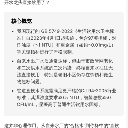
开水龙头直接饮用了？
Bahasa Indonesia
Bahasa Melayu
Filipino
မြန်မာ
ລາວ
ភាសាខ្មែរ
核心概览
Oʻzbek
Тоҷикӣ
Türkmen
我国现行的 GB 5749-2022《生活饮用水卫生标
Kiswahili
Hausa
አማርኛ
准》自2023年4月1日起实施，包含97项指标，对
浑浊度（≤1 NTU）和重金属（如铅≤0.01mg/L）
等关键指标进行了严格限制。
自来水出厂水质通常达标，但由于市政管网老化
和二次供水系统的二次污染，终端自来水往往无
法直接饮用，特别是老旧小区仍存在铁锈和微生
物超标问题。
管道直饮水系统需满足更严格的CJ 94-2005行业
标准，其浑浊度要求≤0.5 NTU，细菌总数≤50
CFU/mL，显著高于普通生活饮用水国标。
这并非心理作用。从自来水厂的“合格水”到你杯中的“直饮