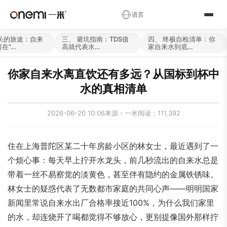
✕
语言
简体中文
English
Русский
✓
漫长的旅途：自来
三、 避坑指南：TDS值
四、 终极自检清单：你
在“…
高就代表水…
家自来水到底…
العربية
Español
Deutsch
你家自来水离直饮还有多远？从国标到杯中
Français
Português
Italiano
水的真相清单
Nederlands
Polski
Українська
2026-06-20 10:06
来源：一米
阅读：111,392
Română
Čeština
Magyar
Ελληνικά
Српски
Svenska
住在上海普陀区某二十年房龄小区的林女士，最近遇到了一
Suomi
Norsk
فارسی
个烦心事：每天早上拧开水龙头，前几秒流出的自来水总是
带着一丝不易察觉的淡黄色，甚至伴有隐约的金属铁锈味。
Türkçe
עברית
हिन्दी
林女士的疑惑代表了无数都市家庭的共同心声——明明国家
اردو
বাংলা
日本語
新闻里常说自来水出厂合格率接近100%，为什么我们家里
한국어
Tiếng Việt
ไทย
的水，却连烧开了喝都觉得不够放心，更别提像国外那样拧