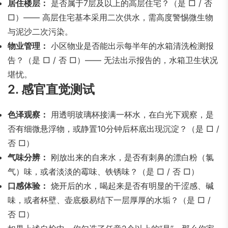
居住楼层：
是否属于7层及以上的高层住宅？（是 □ / 否
□）—— 高层住宅基本采用二次供水，需高度警惕微生物
与泥沙二次污染。
物业管理：
小区物业是否能出示每半年的水箱清洗检测报
告？（是 □ / 否 □）—— 无法出示报告的，水箱卫生状况
堪忧。
2. 感官直觉测试
色泽观察：
用透明玻璃杯接满一杯水，在白光下观察，是
否有细微悬浮物，或静置10分钟后杯底出现沉淀？（是 □ /
否 □）
气味分辨：
刚放出来的自来水，是否有刺鼻的漂白粉（氯
气）味，或者淡淡的霉味、铁锈味？（是 □ / 否 □）
口感体验：
烧开后的水，喝起来是否有明显的干涩感、碱
味，或者杯壁、壶底极易结下一层厚厚的水垢？（是 □ /
否 □）