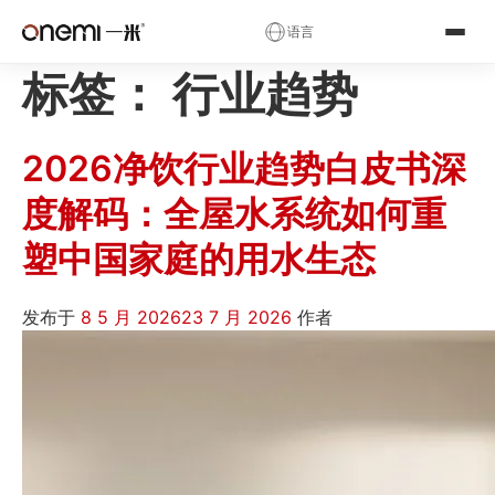
✕
语言
标签：
行业趋势
简体中文
English
Русский
✓
العربية
Español
Deutsch
2026净饮行业趋势白皮书深
Français
Português
Italiano
度解码：全屋水系统如何重
Nederlands
Polski
Українська
塑中国家庭的用水生态
Română
Čeština
Magyar
Ελληνικά
Српски
Svenska
发布于
8 5 月 2026
23 7 月 2026
作者
Suomi
Norsk
فارسی
Türkçe
עברית
हिन्दी
اردو
বাংলা
日本語
한국어
Tiếng Việt
ไทย