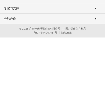
全屋净水系列
品牌传承
专家与支持
▾
滤芯与配件
研发与智造
资源与文档
全球合作
▾
权威认证与合规
维护与安装
全球渠道网络
行业洞察
© 2026 广东一米环境科技有限公司（中国）保留所有权利
技术问答库
粤ICP备14007481号
|
隐私政策
OEM/ODM定制
净水视界
OEM/ODM解答
商业赋能