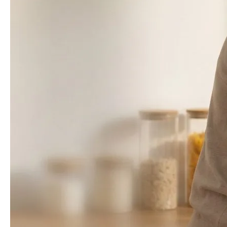
Bahasa Indonesia
Bahasa Melayu
Filipino
မြန်မာ
ລາວ
ភាសាខ្មែរ
Oʻzbek
Тоҷикӣ
Türkmen
Kiswahili
Hausa
አማርኛ