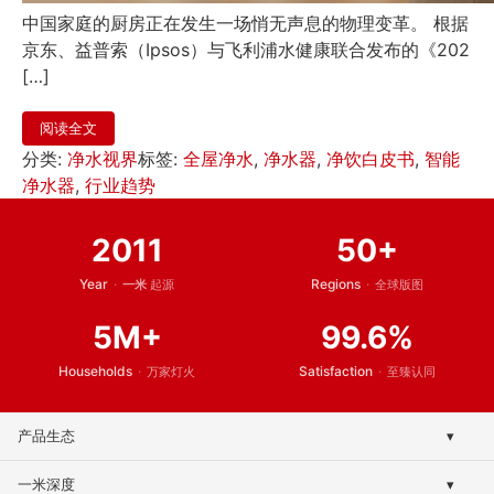
中国家庭的厨房正在发生一场悄无声息的物理变革。 根据
京东、益普索（Ipsos）与飞利浦水健康联合发布的《202
[…]
阅读全文
分类:
净水视界
标签:
全屋净水
,
净水器
,
净饮白皮书
,
智能
净水器
,
行业趋势
2011
50+
Year
·
Regions
·
一米
起源
全球版图
5M+
99.6%
Households
·
Satisfaction
·
万家灯火
至臻认同
产品生态
▾
终端净水系列
一米深度
▾