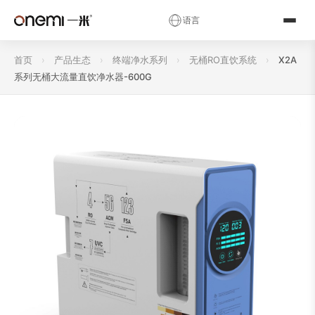
✕
语言
简体中文
English
Русский
✓
首页
›
产品生态
›
终端净水系列
›
无桶RO直饮系统
›
X2A
العربية
Español
Deutsch
系列无桶大流量直饮净水器-600G
Français
Português
Italiano
Nederlands
Polski
Українська
Română
Čeština
Magyar
Ελληνικά
Српски
Svenska
Suomi
Norsk
فارسی
Türkçe
עברית
हिन्दी
اردو
বাংলা
日本語
한국어
Tiếng Việt
ไทย
Bahasa Indonesia
Bahasa Melayu
Filipino