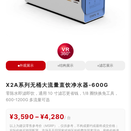
မြန်မာ
ລາວ
ភាសាខ្មែរ
Oʻzbek
Тоҷикӣ
Türkmen
Kiswahili
Hausa
አማርኛ
VR
360°
外观展示
结构展示
滤芯展示
X2A系列无桶大流量直饮净水器-600G
零陈水即滤即饮，通用 10 寸滤芯更省钱，1/8 圈快换免工具，
600-1200G 多流量可选
¥3,590 – ¥4,280
/ 台
以上为建议零售参考价（MSRP），仅供参考，不构成要约或最终成交价格；
实际价格可能因配置、市场及不同国家或地区的税费等因素浮动，最终价格请