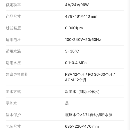
额定功率
4A/24V/96W
产品尺寸
478×161×410 mm
过滤精度
0.0001μm
适用电压
100-240V~50/60Hz
适用水温
5~38℃
适用水压
0.1-0.4 MPa
建议更换周期
FSA 12个月 / RO 36-60个月 /
ACM 12个月
出水方式
双出水（纯水+净水）
零陈水
是
漏水保护
底座水位>1.7L自动切断水源
包装尺寸
635×220×470 mm