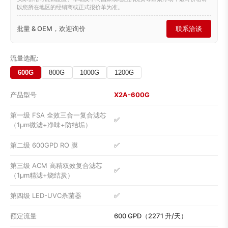
以您所在地区的经销商或正式报价单为准。
批量 & OEM，欢迎询价
联系洽谈
流量选配:
600G
800G
1000G
1200G
产品型号
X2A-600G
第一级 FSA 全效三合一复合滤芯
✅
（1μm微滤+净味+防结垢）
第二级 600GPD RO 膜
✅
第三级 ACM 高精双效复合滤芯
✅
（1μm精滤+烧结炭）
第四级 LED-UVC杀菌器
✅
额定流量
600 GPD（2271 升/天）