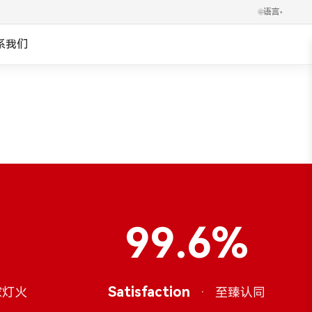
🌐
语言
▾
系我们
✕
العربية
Português
Українська
Ελληνικά
Norsk
99.6%
हिन्दी
한국어
Satisfaction
·
家灯火
至臻认同