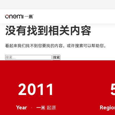
没有找到相关内容
简体中文
Englis
✓
Español
Deuts
看起来我们找不到您要找的内容。或许搜索可以帮助您。
Italiano
Nederl
搜
索：
Română
Češtin
Српски
Svens
2011
فارسی
Türkçe
Year
·
اردو
Regio
বাংলা
一米
起源