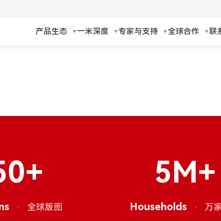
产品生态
一米深度
专家与支持
全球合作
联
h
Русский
ch
Français
ands
Polski
a
Magyar
ka
Suomi
50+
5M+
עברית
ns
·
日本語
Households
·
全球版图
万