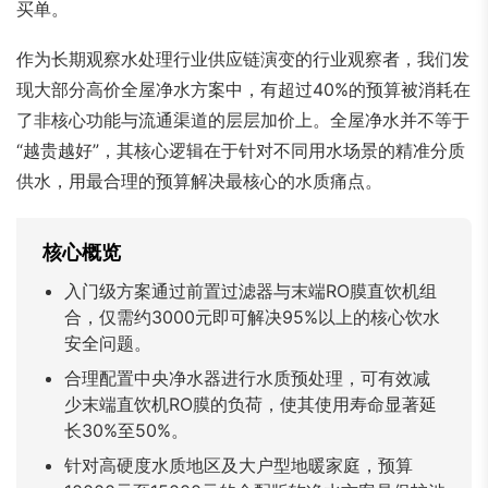
买单。
Bahasa Indonesia
Bahasa Melayu
Filipino
မြန်မာ
ລາວ
ភាសាខ្មែរ
作为长期观察水处理行业供应链演变的行业观察者，我们发
现大部分高价全屋净水方案中，有超过40%的预算被消耗在
Oʻzbek
Тоҷикӣ
Türkmen
了非核心功能与流通渠道的层层加价上。全屋净水并不等于
Kiswahili
Hausa
አማርኛ
“越贵越好”，其核心逻辑在于针对不同用水场景的精准分质
供水，用最合理的预算解决最核心的水质痛点。
核心概览
入门级方案通过前置过滤器与末端RO膜直饮机组
合，仅需约3000元即可解决95%以上的核心饮水
安全问题。
合理配置中央净水器进行水质预处理，可有效减
少末端直饮机RO膜的负荷，使其使用寿命显著延
长30%至50%。
针对高硬度水质地区及大户型地暖家庭，预算