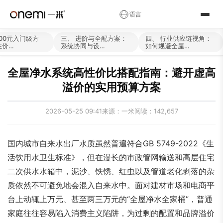
✕
语言
简体中文
English
Русский
✓
000元入门级方
三、 进阶与全配方案：
四、 行业供应链视角：
性价…
系统协同与设…
如何规避全屋…
العربية
Español
Deutsch
全屋净水系统高性价比搭配指南：避开虚高
Français
Português
Italiano
溢价的实用预算方案
Nederlands
Polski
Українська
2026-05-25 09:41
来源：一米
阅读：142,657
Română
Čeština
Magyar
Ελληνικά
Српски
Svenska
国内城市自来水出厂水质虽然普遍符合GB 5749-2022《生
Suomi
Norsk
فارسی
活饮用水卫生标准》，但在漫长的市政管网输送和高层住宅
二次供水水箱中，泥沙、铁锈、红虫以及管道老化剥落的杂
Türkçe
עברית
हिन्दी
质依然不可避免地会混入自来水中。面对建材市场和电商平
اردو
বাংলা
日本語
台上动辄上万元、甚至两三万元的“全屋净水全家桶”，普通
한국어
Tiếng Việt
ไทย
家庭往往容易陷入消费主义陷阱，为过剩的配置和品牌溢价