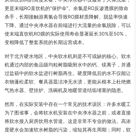
更是末端RO直饮机的“保护伞”。余氯是RO反渗透膜的致命
杀手，长期接触游离氯会导致RO膜材质降解、脱盐率快速
下降。通过中央净水器在前端进行大流量的余氯脱除，可以
使末端直饮机RO膜的实际使用寿命显著延长30%至50%，
变相降低了整套系统的长期运营成本。
对于北方硬水地区，中央软水机则是不可或缺的核心。软水
机通过内部的食品级均粒树脂吸附水中的钙、镁离子，并通
过盐箱中的软水盐进行树脂再生。硬度降低后的水不仅能让
衣物蓬松柔软、餐具器皿洁净无水渍，更能从根本上杜绝燃
气热水器、壁挂炉、洗碗机及地暖管道结垢堵塞的隐患。
然而，在实际安装中存在一个常见的技术误区：许多水暖工
为了图省事，会将软水机安装在中央净水器之前，或者直接
将软水接入厨房饮用水管道。这是非常不专业的做法。高浓
度硬水会加速软水树脂的污染，缩短其再生周期；同时，软