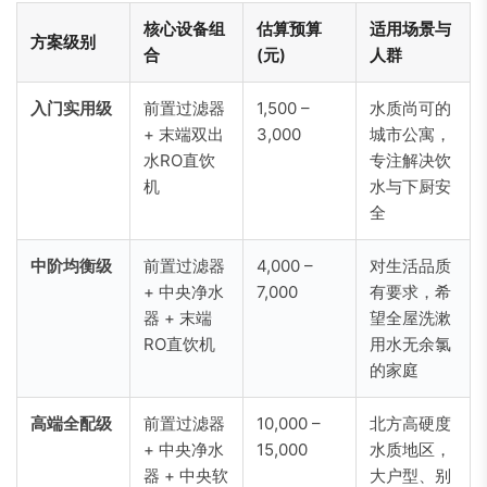
核心设备组
估算预算
适用场景与
方案级别
合
(元)
人群
入门实用级
前置过滤器
1,500 –
水质尚可的
+ 末端双出
3,000
城市公寓，
水RO直饮
专注解决饮
机
水与下厨安
全
中阶均衡级
前置过滤器
4,000 –
对生活品质
+ 中央净水
7,000
有要求，希
器 + 末端
望全屋洗漱
RO直饮机
用水无余氯
的家庭
高端全配级
前置过滤器
10,000 –
北方高硬度
+ 中央净水
15,000
水质地区，
器 + 中央软
大户型、别