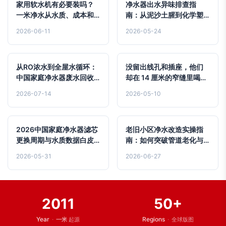
家用软水机有必要装吗？
净水器出水异味排查指
一米净水从水质、成本和
南：从泥沙土腥到化学塑
体验三方面深度解析
料味的真实解决案例
2026-06-11
2026-05-24
从RO浓水到全屋水循环：
没留出线孔和插座，他们
中国家庭净水器废水回收
却在 14 厘米的窄缝里喝到
技术与系统设计指南
了无垢矿泉水
2026-07-14
2026-05-10
2026中国家庭净水器滤芯
老旧小区净水改造实操指
更换周期与水质数据白皮
南：如何突破管道老化与
书
极窄厨下空间限制
2026-05-31
2026-06-27
2011
50+
Year
·
Regions
·
一米
起源
全球版图