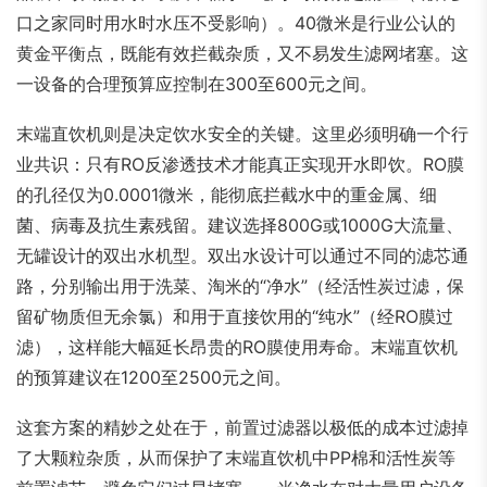
口之家同时用水时水压不受影响）。40微米是行业公认的
黄金平衡点，既能有效拦截杂质，又不易发生滤网堵塞。这
一设备的合理预算应控制在300至600元之间。
末端直饮机则是决定饮水安全的关键。这里必须明确一个行
业共识：只有RO反渗透技术才能真正实现开水即饮。RO膜
的孔径仅为0.0001微米，能彻底拦截水中的重金属、细
菌、病毒及抗生素残留。建议选择800G或1000G大流量、
无罐设计的双出水机型。双出水设计可以通过不同的滤芯通
路，分别输出用于洗菜、淘米的“净水”（经活性炭过滤，保
留矿物质但无余氯）和用于直接饮用的“纯水”（经RO膜过
滤），这样能大幅延长昂贵的RO膜使用寿命。末端直饮机
的预算建议在1200至2500元之间。
这套方案的精妙之处在于，前置过滤器以极低的成本过滤掉
了大颗粒杂质，从而保护了末端直饮机中PP棉和活性炭等