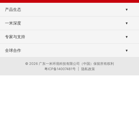
产品生态
▾
终端净水系列
一米深度
▾
全屋净水系列
品牌传承
专家与支持
▾
滤芯与配件
研发与智造
资源与文档
全球合作
▾
权威认证与合规
维护与安装
全球渠道网络
行业洞察
© 2026 广东一米环境科技有限公司（中国）保留所有权利
技术问答库
粤ICP备14007481号
|
隐私政策
OEM/ODM定制
净水视界
OEM/ODM解答
商业赋能