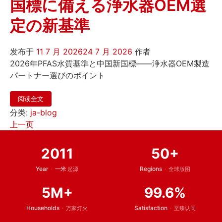
国標に備える浄水器OEM選
定の新基準
发布于
11 7 月 2026
24 7 月 2026
作者
2026年PFAS水質基準と中国新国標——浄水器OEM製造
パートナー選びのポイント
阅读全文
分类:
ja-blog
文
上一页
章
2011
50+
导
Year
·
Regions
·
一米
起源
全球版图
航
5M+
99.6%
Households
·
Satisfaction
·
万家灯火
至臻认同