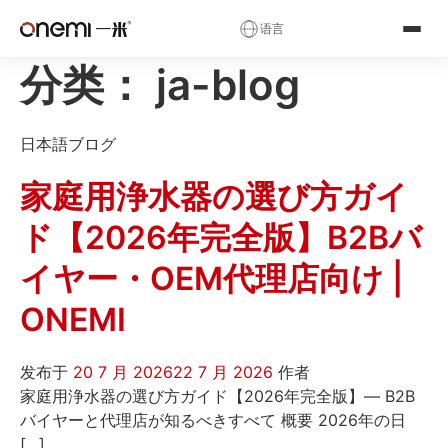
✕
语言
分类：
ja-blog
简体中文
English
Русский
✓
العربية
Español
Deutsch
日本語ブログ
Français
Português
Italiano
家庭用浄水器の選び方ガイ
Nederlands
Polski
Українська
Română
Čeština
Magyar
ド【2026年完全版】B2Bバ
Ελληνικά
Српски
Svenska
イヤー・OEM代理店向け |
Suomi
Norsk
فارسی
ONEMI
Türkçe
עברית
हिन्दी
发布于
20 7 月 2026
22 7 月 2026
作者
اردو
বাংলা
日本語
家庭用浄水器の選び方ガイド【2026年完全版】— B2B
バイヤーと代理店が知るべきすべて 概要 2026年の日
한국어
Tiếng Việt
ไทย
[…]