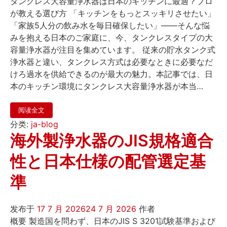
タンクレス大容量浄水器は日本のキッチンに最適？プロ
が教える選び方 「キッチンをもっとスッキリさせたい」
「家族5人分の飲み水を毎日確保したい」——そんな悩
みを抱える日本のご家庭に、今、タンクレスタイプの大
容量浄水器が注目を集めています。 従来の貯水タンク式
浄水器と違い、タンクレス方式は必要なときに必要なだ
けろ過水を供給できるのが最大の魅力。本記事では、日
本のキッチン環境にタンクレス大容量浄水器が本当…
阅读全文
分类:
ja-blog
海外製浄水器のJIS規格適合
性と日本仕様の配管選定基
準
发布于
17 7 月 2026
24 7 月 2026
作者
概要 製造国を問わず、日本のJIS S 3201試験基準および