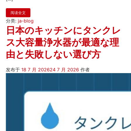
Bahasa Indonesia
Bahasa Melayu
Filipino
阅读全文
မြန်မာ
ລາວ
ភាសាខ្មែរ
分类:
ja-blog
Oʻzbek
Тоҷикӣ
Türkmen
日本のキッチンにタンクレ
Kiswahili
Hausa
አማርኛ
ス大容量浄水器が最適な理
由と失敗しない選び方
发布于
18 7 月 2026
24 7 月 2026
作者